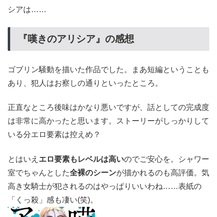
シアは……
『嘆きのアリシア』の感想
ゴブリン騒動を描いた作品でした。まあ短編ということも
あり、犯人はお察しの通りといったところ。
正直なところ後味はかなり悪いですが、話としての完成度
は非常に高かったと思います。ストーリーがしっかりして
いる分エロ要素は控えめ？
とはいえ
エロ要素もレベルは高い
のでご安心を。シャワー
室でちゃんとした
全裸のシーン
が描かれるのも高評価。気
高き女騎士が犯されるのはやっぱりいいわね……表紙の
「くっ殺」感も凄い(笑)。