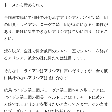
トロス
から責められて……
合同演習場にて訓練で汗を流すアリシアとバイゼン騎士団
の団員・
ライアン
。ローグス騎士団が除名になる可能性が
あり、鍛錬に集中できないアリシアは早めに切り上げるこ
とに。
鎧を脱ぎ、全裸で男女兼用のシャワー室でシャワーを浴び
るアリシア。彼女の裸に男たちは注目します。
そんな中、ライアンはアリシアに言い寄りますが、全く彼
に興味のないアリシアは意に介さず……
結局バイゼン騎士団がローグス騎士団を引き取ることに。
バイゼン騎士団の団長・ヘルトロスはリチャードに彼の一
人娘である
アリシアを娶りたい
と言ってきます。その言葉
にブチギレたリチャードは剣を抜いてしまい……