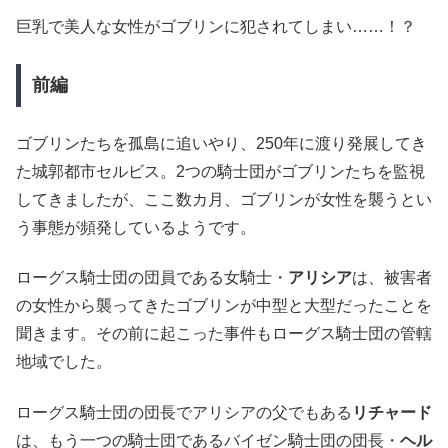
巨乳で美人な女性がゴブリンに犯されてしまい……！？
前編
ゴブリンたちを孤島に追いやり、250年に渡り発展してき
た城郭都市セルビス。2つの騎士団がゴブリンたちを監視
してきましたが、ここ数カ月、ゴブリンが女性を襲うとい
う事態が頻発しているようです。
ローグス騎士団の団員である女騎士・
アリシア
は、被害者
の女性から襲ってきたゴブリンが中型と大型だったことを
聞きます。その前に起こった事件もローグス騎士団の管轄
地域でした。
ローグス騎士団の団長でアリシアの父でもある
リチャード
は、もう一つの騎士団であるバイゼン騎士団の団長・
ヘル