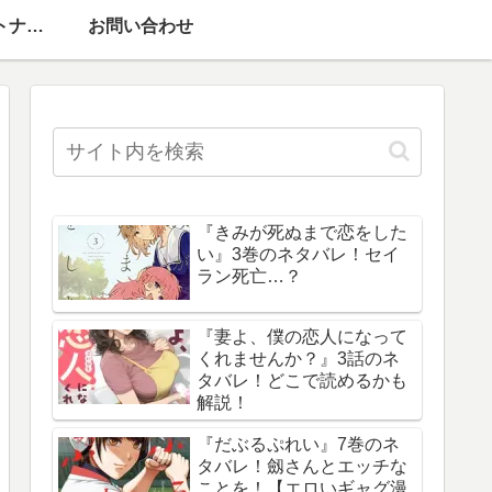
運営者情報・パートナーメディア
お問い合わせ
『きみが死ぬまで恋をした
い』3巻のネタバレ！セイ
ラン死亡…？
『妻よ、僕の恋人になって
くれませんか？』3話のネ
タバレ！どこで読めるかも
解説！
『だぶるぷれい』7巻のネ
タバレ！劔さんとエッチな
ことを！【エロいギャグ漫