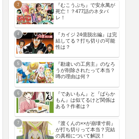
『むこうぶち』で安永萬が
死亡！？477話のネタバ
レ！
『カイジ 24億脱出編』は完
結してる？打ち切りの可能
性は？
『勘違いの工房主』のなろ
うが削除されたって本当？
噂の理由は何？
『であいもん』と『ばらか
もん』は似てるけど関係は
ある？作者は？
『渡くんの××が崩壊寸前』
が打ち切りって本当？完結
の真相について解説！