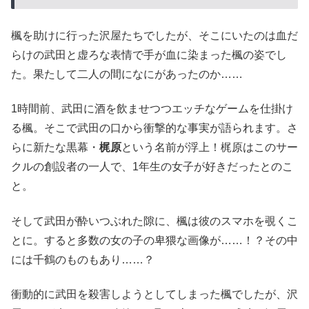
楓を助けに行った沢屋たちでしたが、そこにいたのは血だ
らけの武田と虚ろな表情で手が血に染まった楓の姿でし
た。果たして二人の間になにがあったのか……
1時間前、武田に酒を飲ませつつエッチなゲームを仕掛け
る楓。そこで武田の口から衝撃的な事実が語られます。さ
らに新たな黒幕・
梶原
という名前が浮上！梶原はこのサー
クルの創設者の一人で、1年生の女子が好きだったとのこ
と。
そして武田が酔いつぶれた隙に、楓は彼のスマホを覗くこ
とに。すると多数の女の子の卑猥な画像が……！？その中
には千鶴のものもあり……？
衝動的に武田を殺害しようとしてしまった楓でしたが、沢