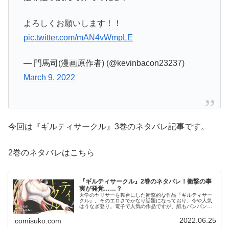
よろしくお願いします！！
pic.twitter.com/mAN4vWmpLE
— 門馬司(漫画原作者) (@kevinbacon23237)
March 9, 2022
今回は『ギルティサークル』3巻のネタバレ記事です。
2巻のネタバレはこちら
『ギルティサークル』2巻のネタバレ！衝撃の事
実が発覚……？
大学のヤリサーを舞台にした衝撃的な作品『ギルティサー
クル』。そのエロさでかなり話題になっており、今や人気
はうなぎ登り。電子で人気の作品ですが、紙もバンバン重
版しているようです。それから、ギルティサークル既刊１
～３巻すべてに重版がかかりました...
2022.06.25
comisuko.com