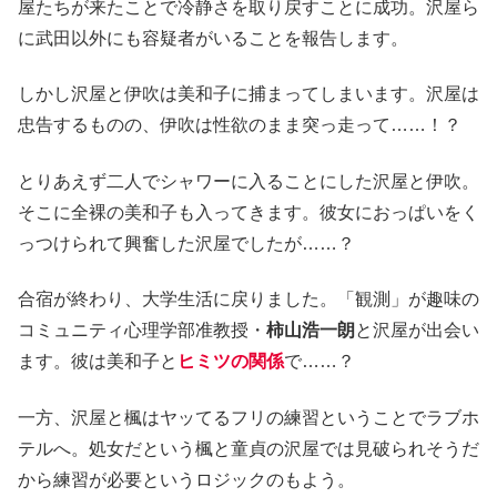
屋たちが来たことで冷静さを取り戻すことに成功。沢屋ら
に武田以外にも容疑者がいることを報告します。
しかし沢屋と伊吹は美和子に捕まってしまいます。沢屋は
忠告するものの、伊吹は性欲のまま突っ走って……！？
とりあえず二人でシャワーに入ることにした沢屋と伊吹。
そこに全裸の美和子も入ってきます。彼女におっぱいをく
っつけられて興奮した沢屋でしたが……？
合宿が終わり、大学生活に戻りました。「観測」が趣味の
コミュニティ心理学部准教授・
柿山浩一朗
と沢屋が出会い
ます。彼は美和子と
ヒミツの関係
で……？
一方、沢屋と楓はヤッてるフリの練習ということでラブホ
テルへ。処女だという楓と童貞の沢屋では見破られそうだ
から練習が必要というロジックのもよう。