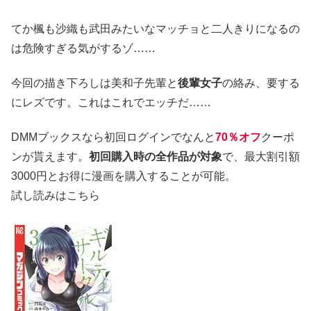
てか楓も沙織も武田みたいなマッチョと二人きりになるの
は危険すぎる気がするゾ……
今回の描き下ろしは美和子先輩と
後輩女子
の絡み、要する
にレズです。これはこれでエッチだ……
DMMブックスなら初回ログインでなんと
70％オフ
クーポ
ンが貰えます。
初回購入時の全作品が対象
で、最大割引額
3000円とお得に漫画を購入することが可能。
試し読みはこちら