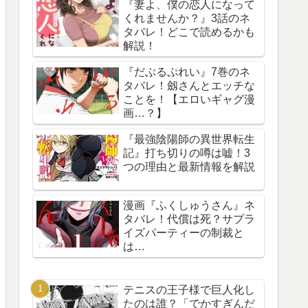
『妻よ、僕の恋人になって
くれませんか？』3話のネ
タバレ！どこで読めるかも
解説！
『だぶるぷれい』7巻のネ
タバレ！劔さんとエッチな
ことを！【エロいギャグ漫
画…？】
『最強陰陽師の異世界転生
記』打ち切りの噂は嘘！3
つの理由と最新情報を解説
漫画『ふくしゅうさん』ネ
タバレ！代償は死？サプラ
イズパーティーの制裁と
は…
テニスの王子様で巨人化し
たのは誰？「でかすぎんだ