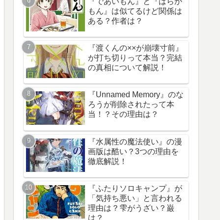
『であいもん』と『ばらか
もん』は似てるけど関係は
ある？作者は？
『渡くんの××が崩壊寸前』
が打ち切りって本当？完結
の真相について解説！
『Unnamed Memory』のな
ろうが削除されたって本
当！？その理由は？
『水属性の魔法使い』の漫
画版は酷い？3つの理由を
徹底解説！
『ふたりソロキャンプ』が
「気持ち悪い」と言われる
理由は？雫がうざい？巌
は？