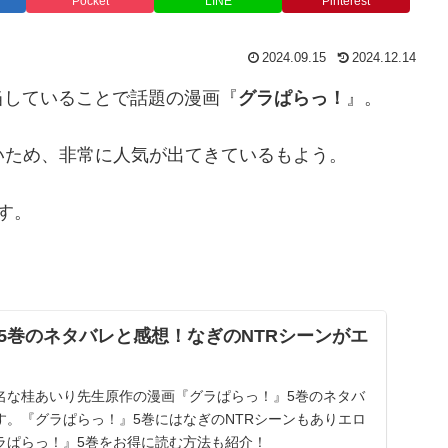
Pocket
LINE
Pinterest
2024.09.15
2024.12.14
当していることで話題の漫画『
グラぱらっ！
』。
いため、非常に人気が出てきているもよう。
す。
5巻のネタバレと感想！なぎのNTRシーンがエ
名な桂あいり先生原作の漫画『グラぱらっ！』5巻のネタバ
す。『グラぱらっ！』5巻にはなぎのNTRシーンもありエロ
ラぱらっ！』5巻をお得に読む方法も紹介！