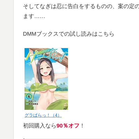
そしてなぎは忍に告白をするものの、案の定
ます……
DMMブックスでの試し読みはこちら
グラぱらっ！（4）
初回購入なら
90％オフ
！