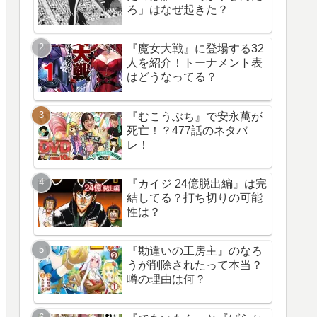
ろ」はなぜ起きた？
『魔女大戦』に登場する32
人を紹介！トーナメント表
はどうなってる？
『むこうぶち』で安永萬が
死亡！？477話のネタバ
レ！
『カイジ 24億脱出編』は完
結してる？打ち切りの可能
性は？
『勘違いの工房主』のなろ
うが削除されたって本当？
噂の理由は何？