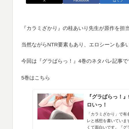
X
Facebook
はてブ
『カラミざかり』の桂あいり先生が原作を担
当然ながらNTR要素もあり、エロシーンも多
今回は『グラぱらっ！』4巻のネタバレ記事で
5巻はこちら
『グラぱらっ！』
ロいっ！
「カラミざかり」で有
レと感想を書いていま
くて面白いです。『グ