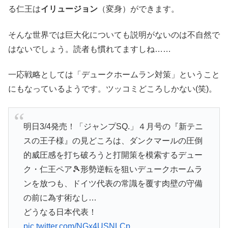
る仁王は
イリュージョン
（変身）ができます。
そんな世界では巨大化についても説明がないのは不自然で
はないでしょう。読者も慣れてますしね……
一応戦略としては「デュークホームラン対策」ということ
にもなっているようです。ツッコミどころしかない(笑)。
明日3/4発売！「ジャンプSQ.」４月号の『新テニ
スの王子様』の見どころは、ダンクマールの圧倒
的威圧感を打ち破ろうと打開策を模索するデュー
ク・仁王ペア🎾形勢逆転を狙いデュークホームラ
ンを放つも、ドイツ代表の常識を覆す肉壁の守備
の前に為す術なし…
どうなる日本代表！
pic.twitter.com/NGx4USNLCp