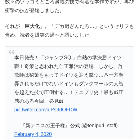
数々のツッコミどころ満載の技で有名な本作ですが、再び
衝撃の技が登場しました。
それが「
巨大化
」。「デカ過ぎんだろ…」というセリフも
含め、読者を爆笑の渦へと誘いました。
本日発売！「ジャンプSQ.」白熱の準決勝ドイツ
戦！奇策と思われた仁王雅治の登場、しかし、詐
欺師は秘策をもってドイツを迎え撃つ…🎾一方翻
弄されるだけでないドイツもダンクマールの人智
を超えた技で圧倒する…！テニプリ史上最も威圧
感のある今回、必見📖
pic.twitter.com/iuPs9dOFDW
— 『新テニスの王子様』公式 (@tenipuri_staff)
February 4, 2020