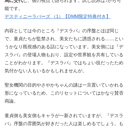
馬に交代
し、彼の視点で語られます。試し読みは↓から可
能です。
デスティニーラバーズ （1）【DMM限定特典付き】
内容としては今のところ『デスラバ』の序盤とほぼ同じ
で、童貞たちが監禁され、美女たちに誘惑される……とい
うかなり既視感のある話になっています。美女側には『デ
スラバ』の登場人物もおり、設定や世界観を共有している
ことがわかります。『デスラバ』ではちょい役だったため
気付かない人もいるかもしれませんが。
聖女機関の目的やさやかちゃんの謎は一旦置いていかれる
形になっているため、このリセットについてはかなり賛否
両論。
童貞側も美女側もキャラが一新されていますが、『デスラ
バ』序盤の雰囲気が好きだった人は楽しめるでしょう。も