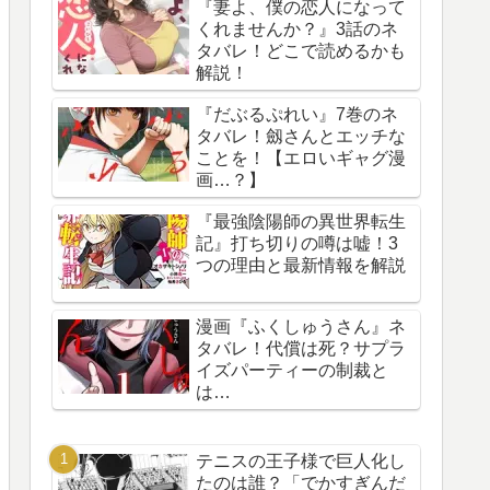
『妻よ、僕の恋人になって
くれませんか？』3話のネ
タバレ！どこで読めるかも
解説！
『だぶるぷれい』7巻のネ
タバレ！劔さんとエッチな
ことを！【エロいギャグ漫
画…？】
『最強陰陽師の異世界転生
記』打ち切りの噂は嘘！3
つの理由と最新情報を解説
漫画『ふくしゅうさん』ネ
タバレ！代償は死？サプラ
イズパーティーの制裁と
は…
テニスの王子様で巨人化し
たのは誰？「でかすぎんだ