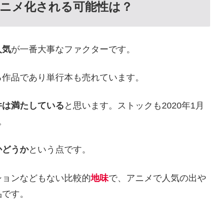
ニメ化される可能性は？
人気
が一番大事なファクターです。
る作品であり単行本も売れています。
件は満たしている
と思います。ストックも2020年1月
。
かどうか
という点です。
ションなどもない比較的
地味
で、アニメで人気の出や
品です。