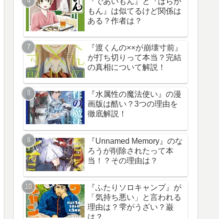
『であいもん』と『ばらか
もん』は似てるけど関係は
ある？作者は？
『渡くんの××が崩壊寸前』
が打ち切りって本当？完結
の真相について解説！
『水属性の魔法使い』の漫
画版は酷い？3つの理由を
徹底解説！
『Unnamed Memory』のな
ろうが削除されたって本
当！？その理由は？
『ふたりソロキャンプ』が
「気持ち悪い」と言われる
理由は？雫がうざい？巌
は？