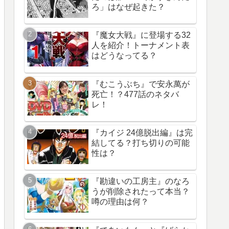
ろ」はなぜ起きた？
『魔女大戦』に登場する32
人を紹介！トーナメント表
はどうなってる？
『むこうぶち』で安永萬が
死亡！？477話のネタバ
レ！
『カイジ 24億脱出編』は完
結してる？打ち切りの可能
性は？
『勘違いの工房主』のなろ
うが削除されたって本当？
噂の理由は何？