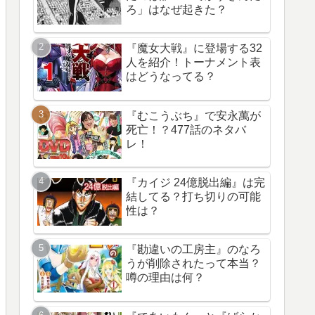
ろ」はなぜ起きた？
『魔女大戦』に登場する32
人を紹介！トーナメント表
はどうなってる？
『むこうぶち』で安永萬が
死亡！？477話のネタバ
レ！
『カイジ 24億脱出編』は完
結してる？打ち切りの可能
性は？
『勘違いの工房主』のなろ
うが削除されたって本当？
噂の理由は何？