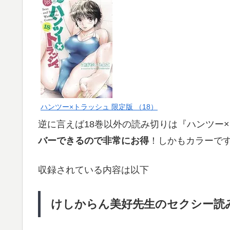
ハンツー×トラッシュ 限定版 （18）
逆に言えば18巻以外の読み切りは『ハンツー
バーできるので非常にお得
！しかもカラーで
収録されている内容は以下
けしからん美好先生のセクシー読