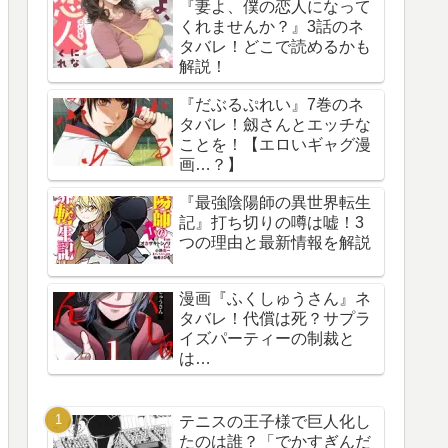
『妻よ、僕の恋人になって
くれませんか？』3話のネ
タバレ！どこで読めるかも
解説！
『だぶるぷれい』7巻のネ
タバレ！劔さんとエッチな
ことを！【エロいギャグ漫
画…？】
『最強陰陽師の異世界転生
記』打ち切りの噂は嘘！3
つの理由と最新情報を解説
漫画『ふくしゅうさん』ネ
タバレ！代償は死？サプラ
イズパーティーの制裁と
は…
テニスの王子様で巨人化し
たのは誰？「でかすぎんだ