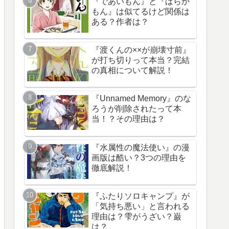
『であいもん』と『ばらか
もん』は似てるけど関係は
ある？作者は？
『渡くんの××が崩壊寸前』
が打ち切りって本当？完結
の真相について解説！
『Unnamed Memory』のな
ろうが削除されたって本
当！？その理由は？
『水属性の魔法使い』の漫
画版は酷い？3つの理由を
徹底解説！
『ふたりソロキャンプ』が
「気持ち悪い」と言われる
理由は？雫がうざい？巌
は？