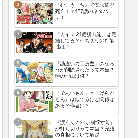
『むこうぶち』で安永萬が
死亡！？477話のネタバ
レ！
『カイジ 24億脱出編』は完
結してる？打ち切りの可能
性は？
『勘違いの工房主』のなろ
うが削除されたって本当？
噂の理由は何？
『であいもん』と『ばらか
もん』は似てるけど関係は
ある？作者は？
『渡くんの××が崩壊寸前』
が打ち切りって本当？完結
の真相について解説！