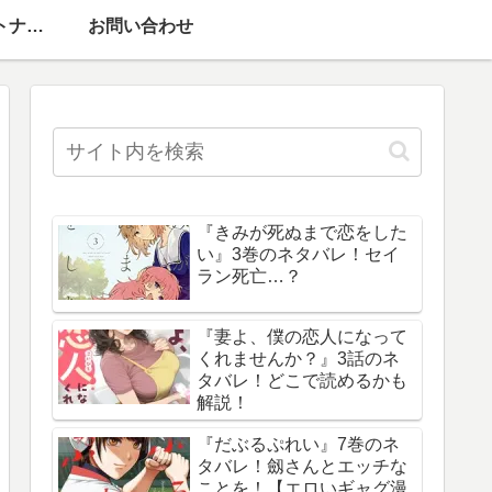
運営者情報・パートナーメディア
お問い合わせ
『きみが死ぬまで恋をした
い』3巻のネタバレ！セイ
ラン死亡…？
『妻よ、僕の恋人になって
くれませんか？』3話のネ
タバレ！どこで読めるかも
解説！
『だぶるぷれい』7巻のネ
タバレ！劔さんとエッチな
ことを！【エロいギャグ漫