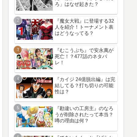
ろ」はなぜ起きた？
『魔女大戦』に登場する32
人を紹介！トーナメント表
はどうなってる？
『むこうぶち』で安永萬が
死亡！？477話のネタバ
レ！
『カイジ 24億脱出編』は完
結してる？打ち切りの可能
性は？
『勘違いの工房主』のなろ
うが削除されたって本当？
噂の理由は何？