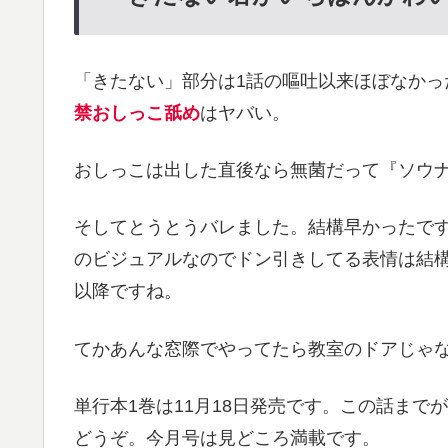
「きたない」部分は1話の嘔吐以来ほぼなかっ
禁おしっこ舐め
はヤバい。
おしっこは出した直後なら無菌だって『ソウ
そしてとうとうバレました。結構早かったで
のビジュアルなのでドン引きしてる表情は結
以降ですね。
てかあんな窓際でやってたら教室のドアじゃ
単行本1巻は11月18日発売です。この話ま
どうぞ。今月号は見どころ満載です。