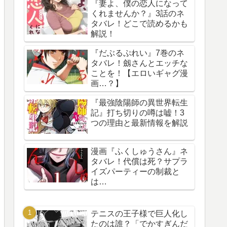
『妻よ、僕の恋人になって
くれませんか？』3話のネ
タバレ！どこで読めるかも
解説！
『だぶるぷれい』7巻のネ
タバレ！劔さんとエッチな
ことを！【エロいギャグ漫
画…？】
『最強陰陽師の異世界転生
記』打ち切りの噂は嘘！3
つの理由と最新情報を解説
漫画『ふくしゅうさん』ネ
タバレ！代償は死？サプラ
イズパーティーの制裁と
は…
テニスの王子様で巨人化し
たのは誰？「でかすぎんだ