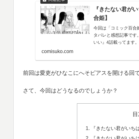
『きたない君がい
合姫】
今回は「コミック百合
タバレと感想記事です。
いい』4話載ってます
#きたかわ pi...
comisuko.com
前回は愛吏がひなこにへそピアスを開ける回
さて、今回はどうなるのでしょうか？
目
『きたない君がいち
『きたない君がいち