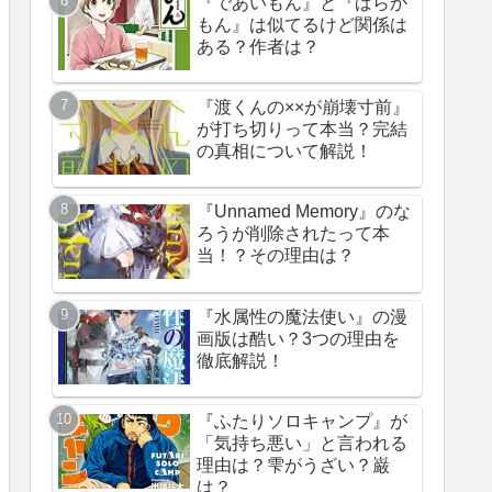
『であいもん』と『ばらか
もん』は似てるけど関係は
ある？作者は？
『渡くんの××が崩壊寸前』
が打ち切りって本当？完結
の真相について解説！
『Unnamed Memory』のな
ろうが削除されたって本
当！？その理由は？
『水属性の魔法使い』の漫
画版は酷い？3つの理由を
徹底解説！
『ふたりソロキャンプ』が
「気持ち悪い」と言われる
理由は？雫がうざい？巌
は？