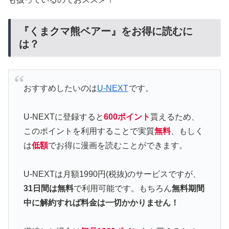
『くまクマ熊ベアー』をお得に読むに
は？
おすすめしたいのは
U-NEXT
です。
U-NEXTに登録すると
600ポイント
貰えるため、
このポイントを利用することで実質
無料
、もしく
は
低額
でお得に漫画を読むことができます。
U-NEXTは月額1990円(税抜)のサービスですが、
31日間は無料
で利用可能です。もちろん
無料期間
中に解約すれば料金は一切かかりません！