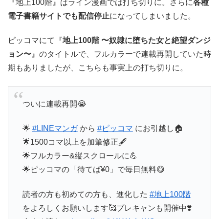
『地上100階』はライン漫画では打ち切りに。さらに
各種
電子書籍サイトでも配信停止
になってしまいました。
ピッコマにて『
地上100階 〜奴隷に堕ちた女と絶望ダンジ
ョン〜
』のタイトルで、フルカラーで連載再開していた時
期もありましたが、こちらも事実上の打ち切りに。
ついに連載再開😭
🌟
#LINEマンガ
から
#ピッコマ
にお引越し🏠
🌟1500コマ以上を加筆修正🖋️
🌟フルカラー&縦スクロールに💪
🌟ピッコマの「待てば¥0」で毎日無料😋
読者の方も初めての方も、進化した
#地上100階
をよろしくお願いします🥰プレキャンも開催中❣️