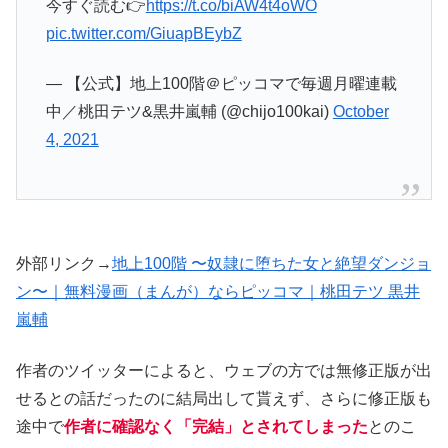
今すぐ読む👉
https://t.co/biAW4t4oWO
pic.twitter.com/GiuapBEybZ
— 【公式】地上100階＠ピッコマで毎週月曜連載
中／桃田テツ&黒井嵐輔 (@chijo100kai)
October
4, 2021
外部リンク→
地上100階 〜奴隷に堕ちた女と絶望ダンジョ
ン〜｜無料漫画（まんが）ならピッコマ｜桃田テツ 黒井
嵐輔
作者のツイッターによると、ウェブの方では無修正版が出
せるとの話だったのに結局出して貰えず、さらに修正版も
途中で
作者に確認なく「完結」とされてしまった
とのこ