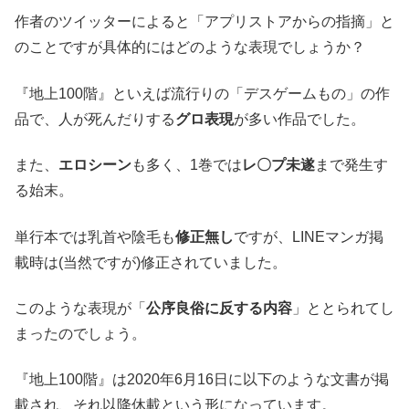
作者のツイッターによると「アプリストアからの指摘」と
のことですが具体的にはどのような表現でしょうか？
『地上100階』といえば流行りの「デスゲームもの」の作
品で、人が死んだりする
グロ表現
が多い作品でした。
また、
エロシーン
も多く、1巻では
レ〇プ未遂
まで発生す
る始末。
単行本では乳首や陰毛も
修正無し
ですが、LINEマンガ掲
載時は(当然ですが)修正されていました。
このような表現が「
公序良俗に反する内容
」ととられてし
まったのでしょう。
『地上100階』は2020年6月16日に以下のような文書が掲
載され、それ以降休載という形になっています。