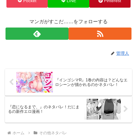
Pocket
LINE
Pinterest
マンガがすこだ……をフォローする
管理人
『インゴシマR』1巻の内容は？どんなエ
ロシーンが描かれるのかネタバレ！
『恋になるまで、』のネタバレ！だにま
るの新作エロ漫画！
ホーム
その他ネタバレ