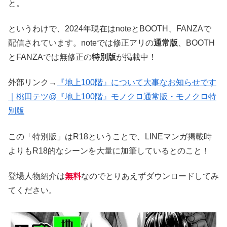
と。
というわけで、2024年現在はnoteとBOOTH、FANZAで
配信されています。noteでは修正アリの
通常版
、BOOTH
とFANZAでは無修正の
特別版
が掲載中！
外部リンク→
『地上100階』について大事なお知らせです
｜桃田テツ@『地上100階』モノクロ通常版・モノクロ特
別版
この「特別版」はR18ということで、LINEマンガ掲載時
よりもR18的なシーンを大量に加筆しているとのこと！
登場人物紹介は
無料
なのでとりあえずダウンロードしてみ
てください。