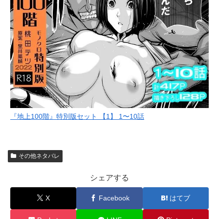
『地上100階』特別版セット 【1】 1〜10話
その他ネタバレ
シェアする
X
Facebook
はてブ