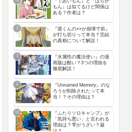
『であいもん』と『ばらか
もん』は似てるけど関係は
ある？作者は？
『渡くんの××が崩壊寸前』
が打ち切りって本当？完結
の真相について解説！
『水属性の魔法使い』の漫
画版は酷い？3つの理由を
徹底解説！
『Unnamed Memory』のな
ろうが削除されたって本
当！？その理由は？
『ふたりソロキャンプ』が
「気持ち悪い」と言われる
理由は？雫がうざい？巌
は？