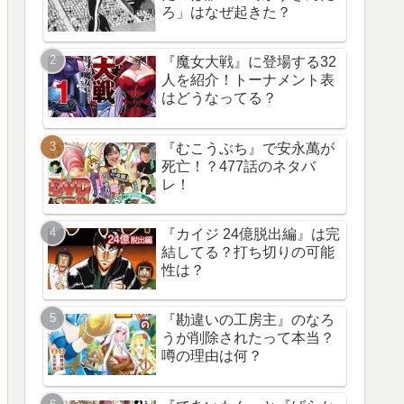
ろ」はなぜ起きた？
『魔女大戦』に登場する32
人を紹介！トーナメント表
はどうなってる？
『むこうぶち』で安永萬が
死亡！？477話のネタバ
レ！
『カイジ 24億脱出編』は完
結してる？打ち切りの可能
性は？
『勘違いの工房主』のなろ
うが削除されたって本当？
噂の理由は何？