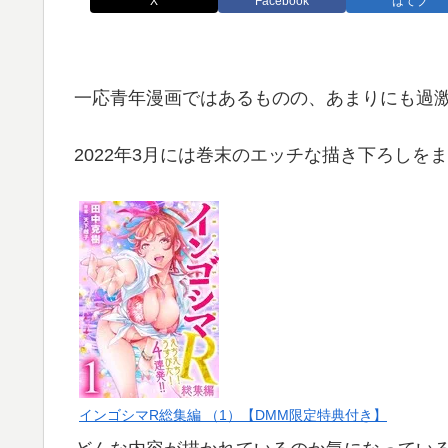
X
Facebook
はてブ
一応青年漫画ではあるものの、あまりにも過
2022年3月には巻末のエッチな描き下ろしを
インゴシマR総集編 （1）【DMM限定特典付き】