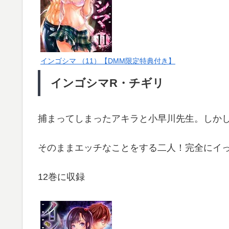
インゴシマ （11）【DMM限定特典付き】
インゴシマR・チギリ
捕まってしまったアキラと小早川先生。しか
そのままエッチなことをする二人！完全にイ
12巻に収録