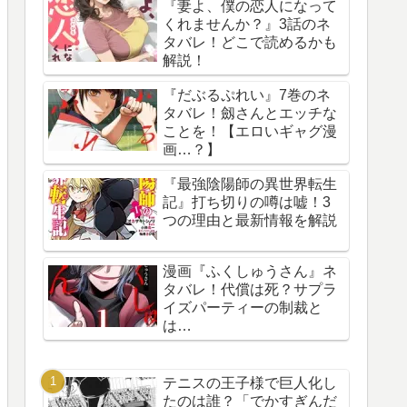
『妻よ、僕の恋人になって
くれませんか？』3話のネ
タバレ！どこで読めるかも
解説！
『だぶるぷれい』7巻のネ
タバレ！劔さんとエッチな
ことを！【エロいギャグ漫
画…？】
『最強陰陽師の異世界転生
記』打ち切りの噂は嘘！3
つの理由と最新情報を解説
漫画『ふくしゅうさん』ネ
タバレ！代償は死？サプラ
イズパーティーの制裁と
は…
テニスの王子様で巨人化し
たのは誰？「でかすぎんだ