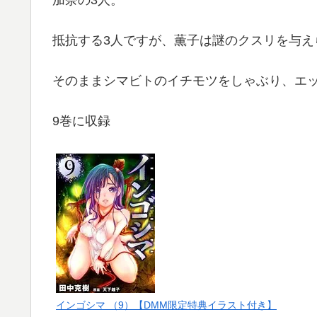
抵抗する3人ですが、薫子は謎のクスリを与え
そのままシマビトのイチモツをしゃぶり、エ
9巻に収録
インゴシマ （9）【DMM限定特典イラスト付き】