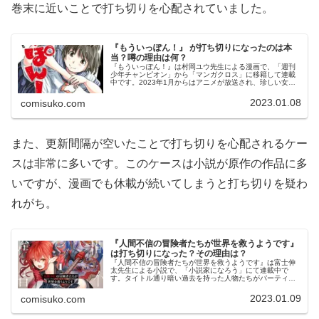
巻末に近いことで打ち切りを心配されていました。
『もういっぽん！』 が打ち切りになったのは本
当？噂の理由は何？
『もういっぽん！』は村岡ユウ先生による漫画で、「週刊
少年チャンピオン」から「マンガクロス」に移籍して連載
中です。2023年1月からはアニメが放送され、珍しい女子
柔道を題材とした作品ということもあり一部では人気だっ
たもよう。さて、『もういっぽ...
2023.01.08
comisuko.com
また、更新間隔が空いたことで打ち切りを心配されるケー
スは非常に多いです。このケースは小説が原作の作品に多
いですが、漫画でも休載が続いてしまうと打ち切りを疑わ
れがち。
『人間不信の冒険者たちが世界を救うようです』
は打ち切りになった？その理由は？
『人間不信の冒険者たちが世界を救うようです』は富士伸
太先生による小説で、「小説家になろう」にて連載中で
す。タイトル通り暗い過去を持った人物たちがパーティー
を組む内容で人気を博しており、2023年1月からはアニメ
が放送予定です。さて、そんな『...
2023.01.09
comisuko.com