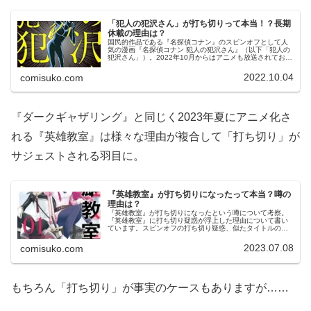
「犯人の犯沢さん」が打ち切りって本当！？長期
休載の理由は？
国民的作品である『名探偵コナン』のスピンオフとして人
気の漫画『名探偵コナン 犯人の犯沢さん』（以下「犯人の
犯沢さん」）。2022年10月からはアニメも放送されてお
り、そのシュールさもあって色々な意味で話題になってい
る作品です。さて、「犯人の...
2022.10.04
comisuko.com
『ダークギャザリング』と同じく2023年夏にアニメ化さ
れる『英雄教室』は様々な理由が複合して「打ち切り」が
サジェストされる羽目に。
『英雄教室』が打ち切りになったって本当？噂の
理由は？
『英雄教室』が打ち切りになったという噂について考察。
『英雄教室』に打ち切り疑惑が浮上した理由について書い
ています。スピンオフの打ち切り疑惑、似たタイトルの作
品と混同された説などについて書いているので、この記事
を読めば真相がわかります。
2023.07.08
comisuko.com
もちろん「打ち切り」が事実のケースもありますが……