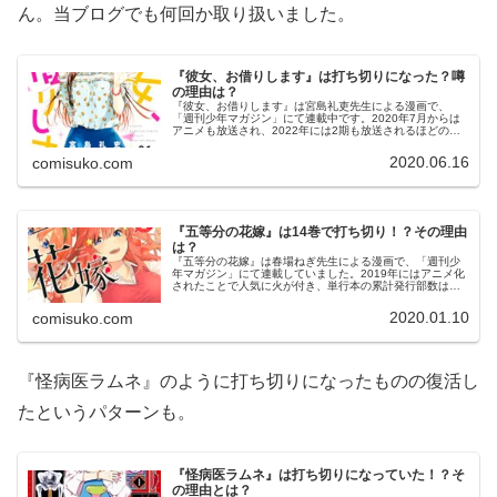
ん。当ブログでも何回か取り扱いました。
『彼女、お借りします』は打ち切りになった？噂
の理由は？
『彼女、お借りします』は宮島礼吏先生による漫画で、
「週刊少年マガジン」にて連載中です。2020年7月からは
アニメも放送され、2022年には2期も放送されるほどの人
気作となりました。この『彼女、お借りします』を検索し
てみると、関連キーワードに...
2020.06.16
comisuko.com
『五等分の花嫁』は14巻で打ち切り！？その理由
は？
『五等分の花嫁』は春場ねぎ先生による漫画で、「週刊少
年マガジン」にて連載していました。2019年にはアニメ化
されたことで人気に火が付き、単行本の累計発行部数は
860万部を超える大ヒット作です。そんな『五等分の花
嫁』ですが、検索してみると「打...
2020.01.10
comisuko.com
『怪病医ラムネ』のように打ち切りになったものの復活し
たというパターンも。
『怪病医ラムネ』は打ち切りになっていた！？そ
の理由とは？