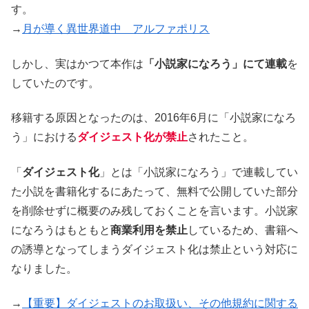
す。
→
月が導く異世界道中 アルファポリス
しかし、実はかつて本作は
「小説家になろう」にて連載
を
していたのです。
移籍する原因となったのは、2016年6月に「小説家になろ
う」における
ダイジェスト化が禁止
されたこと。
「
ダイジェスト化
」とは「小説家になろう」で連載してい
た小説を書籍化するにあたって、無料で公開していた部分
を削除せずに概要のみ残しておくことを言います。小説家
になろうはもともと
商業利用を禁止
しているため、書籍へ
の誘導となってしまうダイジェスト化は禁止という対応に
なりました。
→
【重要】ダイジェストのお取扱い、その他規約に関する