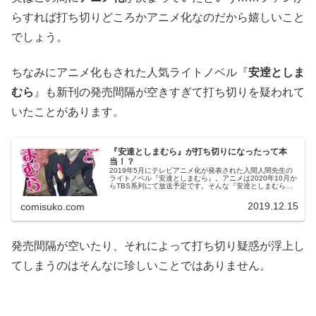
らすれば打ち切りどころかアニメ化なのだから嬉しいこと
でしょう。
ちなみにアニメ化もされた人気ライトノベル『
安逹としま
むら
』も新刊の発売間隔が空きすぎて打ち切りを疑われて
いたことがあります。
『安達としまむら』が打ち切りになったって本
当！？
2019年5月にテレビアニメ化が発表された入間人間先生の
ライトノベル『安達としまむら』。アニメは2020年10月か
らTBS系列にて放送予定です。そんな『安逹としまむら』
ですが、検索してみると「打ち切り」の文字が出てきま
す。『安達としまむら』...
2019.12.15
comisuko.com
発売間隔が空いたり、それによって打ち切り疑惑が浮上し
てしまうのはそんなに珍しいことではありません。